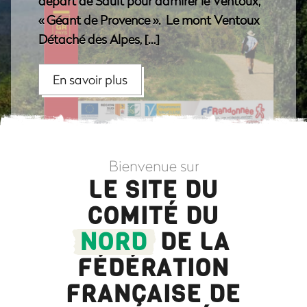
départ de Sault pour admirer le Ventoux,
« Géant de Provence ». Le mont Ventoux
Détaché des Alpes, […]
En savoir plus
Bienvenue sur
LE SITE DU
COMITÉ DU
NORD
DE LA
FÉDÉRATION
FRANÇAISE DE