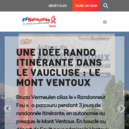
BÉNÉVOLES
FAIRE UN DON
UNE IDÉE RANDO
ITINÉRANTE DANS
LE VAUCLUSE : LE
MONT VENTOUX
Bruno Vermeulen alias le « Randonneur
Fou ». a parcouru pendant 3 jours de
randonnée itinérante, en autonomie ou
presque, le Mont Ventoux. En boucle au