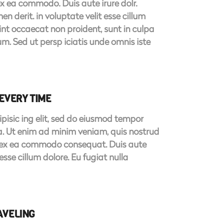
 ex ea commodo. Duis aute irure dolr.
hen derit. in voluptate velit esse cillum
sint occaecat non proident, sunt in culpa
um. Sed ut persp iciatis unde omnis iste
EVERY TIME
pisic ing elit, sed do eiusmod tempor
ua. Ut enim ad minim veniam, quis nostrud
uip ex ea commodo consequat. Duis aute
t esse cillum dolore. Eu fugiat nulla
AVELING