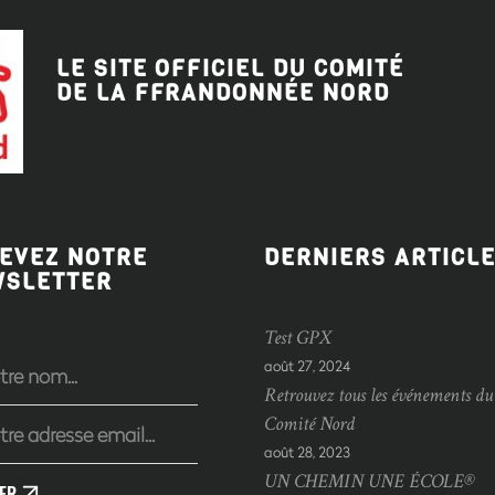
LE SITE OFFICIEL DU COMITÉ
DE LA FFRANDONNÉE
NORD
EVEZ NOTRE
DERNIERS ARTICL
WSLETTER
Test GPX
août 27, 2024
Retrouvez tous les événements du
Comité Nord
août 28, 2023
UN CHEMIN UNE ÉCOLE®
ER