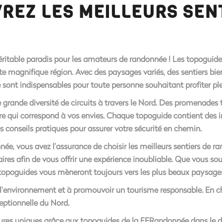
VREZ LES MEILLEURS SEN
ritable paradis pour les amateurs de randonnée ! Les topoguide
te magnifique région. Avec des paysages variés, des sentiers bie
 sont indispensables pour toute personne souhaitant profiter pl
grande diversité de circuits à travers le Nord. Des promenades 
ire qui correspond à vos envies. Chaque topoguide contient des in
des conseils pratiques pour assurer votre sécurité en chemin.
ée, vous avez l’assurance de choisir les meilleurs sentiers de r
ires afin de vous offrir une expérience inoubliable. Que vous souh
topoguides vous mèneront toujours vers les plus beaux paysage
l’environnement et à promouvoir un tourisme responsable. En ch
ceptionnelle du Nord.
tures uniques grâce aux topoguides de la FFRandonnée dans le 