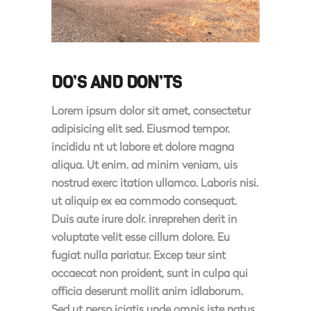
DO’S AND DON’TS
Lorem ipsum dolor sit amet, consectetur
adipisicing elit sed. Eiusmod tempor.
incididu nt ut labore et dolore magna
aliqua. Ut enim. ad minim veniam, uis
nostrud exerc itation ullamco. Laboris nisi.
ut aliquip ex ea commodo consequat.
Duis aute irure dolr. inreprehen derit in
voluptate velit esse cillum dolore. Eu
fugiat nulla pariatur. Excep teur sint
occaecat non proident, sunt in culpa qui
officia deserunt mollit anim idlaborum.
Sed ut persp iciatis unde omnis iste natus