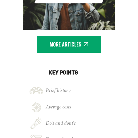
MORE ARTICLES
KEY POINTS
Brief history
Average costs
Do's and dont's