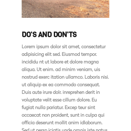
DO’S AND DON’TS
Lorem ipsum dolor sit amet, consectetur
adipisicing elit sed. Eiusmod tempor.
incididu nt ut labore et dolore magna
aliqua. Ut enim. ad minim veniam, uis
nostrud exerc itation ullamco. Laboris nisi.
ut aliquip ex ea commodo consequat.
Duis aute irure dolr. inreprehen derit in
voluptate velit esse cillum dolore. Eu
fugiat nulla pariatur. Excep teur sint
occaecat non proident, sunt in culpa qui
officia deserunt mollit anim idlaborum.
Sed ut persp iciatis unde omnis iste natus