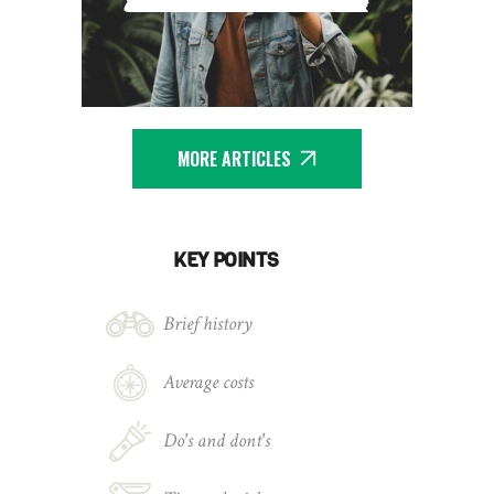
MORE ARTICLES
KEY POINTS
Brief history
Average costs
Do's and dont's