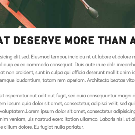
HAT DESERVE MORE THAN 
sicing elit sed. Eiusmod tempor. incididu nt ut labore et dolor
 aliquip ex ea commodo consequat. Duis aute irure dolr. inreprehen
cat non proident, sunt in culpa qui officia deserunt mollit anim 
emque laudantium, totam rem aperiam. Architecto beatae vitae d
 aspernatur aut odit aut fugit, sed quia consequuntur magni d
em ipsum quia dolor sit amet, consectetur, adipisci velit, sed
luptatem.Lorem ipsum dolor sit amet, consectetur adipisicing 
nim veniam, uis nostrud exerc itation ullamco. Laboris nisi. ut
se cillum dolore. Eu fugiat nulla pariatur.